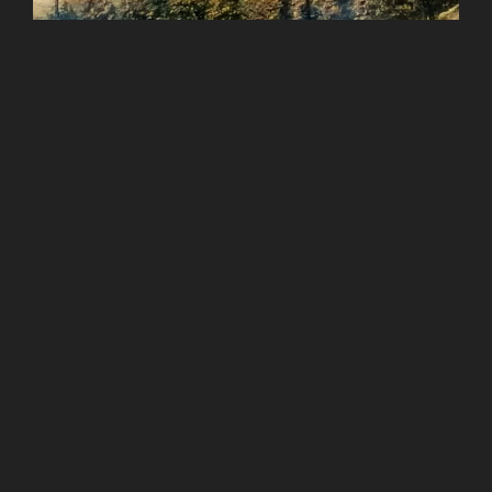
Der Verein der Natur- und Heimatfreunde e.V.
wurde 1980 ins Leben gerufen, um sich aktiv
dem Schutz und der Erhaltung der Natur und
Umwelt zu widmen, die Geschichte des Ortes
in Erinnerung zu behalten und die Menschen
im Ort zusammen zu bringen. Seither wurden
viele Projekte in und um unseren Ort initiiert
und verwirklicht. So engagieren wir uns unter
anderem für die Dorfbepflanzung, die Bach-
und Waldpflege und die Denkmale im Ort.
Natürlich kommt auch bei uns die Kultur nicht
zu kurz. Zahlreiche Diavorträge,